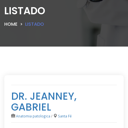
LISTADO
HOME
LISTADO
DR. JEANNEY,
GABRIEL
Anatomia patologica
/
Santa Fé