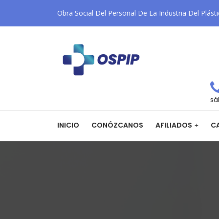
Obra Social Del Personal De La Industria Del Plást
sá
INICIO
CONÓZCANOS
AFILIADOS
CA