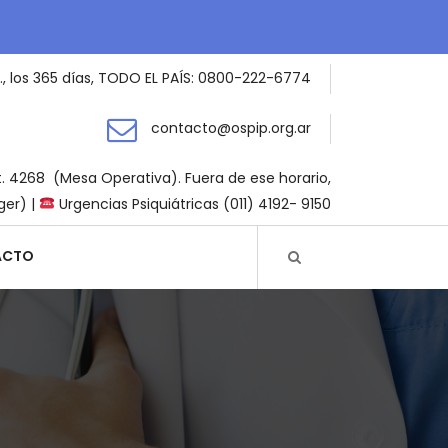
., los 365 días, TODO EL PAÍS: 0800-222-6774
contacto@ospip.org.ar
t. 4268 (Mesa Operativa). Fuera de ese horario,
ger) |
Urgencias Psiquiátricas (011) 4192- 9150
ACTO