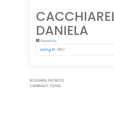
CACCHIAREL
DANIELA
Obstetrícia
Listing ID
:
1907
NAVEGACIÓN
BOUGHEN, PATRICIO
CAMBIASO, OLIVIA
DE
ENTRADAS