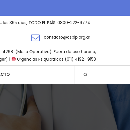
., los 365 días, TODO EL PAÍS: 0800-222-6774
contacto@ospip.org.ar
t. 4268 (Mesa Operativa). Fuera de ese horario,
ger) |
Urgencias Psiquiátricas (011) 4192- 9150
ACTO