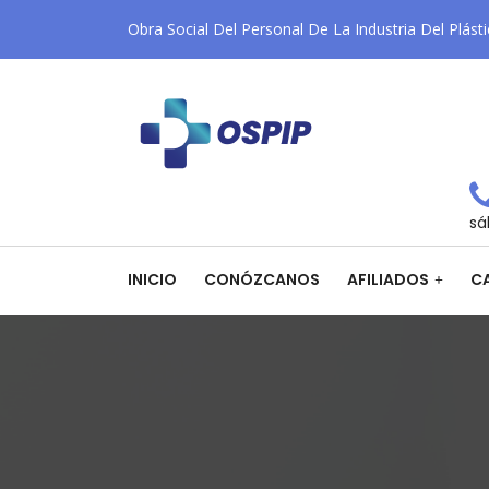
Obra Social Del Personal De La Industria Del Plást
sá
INICIO
CONÓZCANOS
AFILIADOS
CA