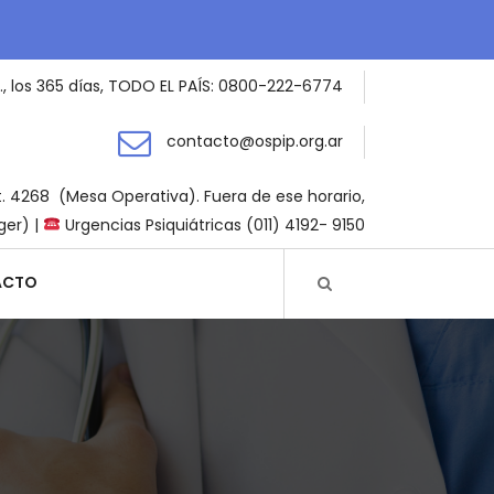
., los 365 días, TODO EL PAÍS: 0800-222-6774
contacto@ospip.org.ar
t. 4268 (Mesa Operativa). Fuera de ese horario,
ger) |
Urgencias Psiquiátricas (011) 4192- 9150
ACTO