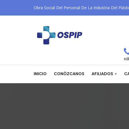
Obra Social Del Personal De La Industria Del Plást
sá
INICIO
CONÓZCANOS
AFILIADOS
CA