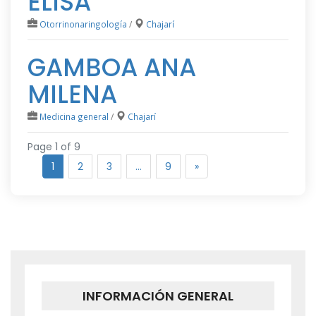
ELISA
Otorrinonaringología
/
Chajarí
GAMBOA ANA
MILENA
Medicina general
/
Chajarí
Page 1 of 9
1
2
3
…
9
»
INFORMACIÓN GENERAL