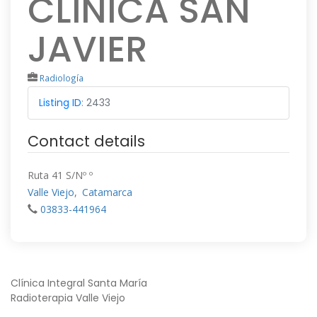
CLÍNICA SAN
JAVIER
Radiología
Listing ID
:
2433
Contact details
Ruta 41 S/Nº º
Valle Viejo
,
Catamarca
03833-441964
NAVEGACIÓN
Clínica Integral Santa María
Radioterapia Valle Viejo