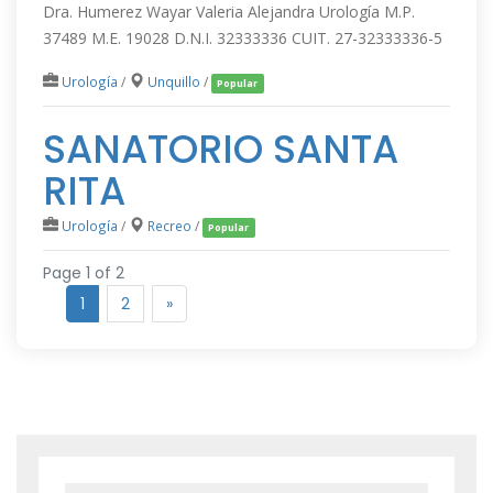
Dra. Humerez Wayar Valeria Alejandra Urología M.P.
37489 M.E. 19028 D.N.I. 32333336 CUIT. 27-32333336-5
Urología
/
Unquillo
/
Popular
SANATORIO SANTA
RITA
Urología
/
Recreo
/
Popular
Page 1 of 2
1
2
»