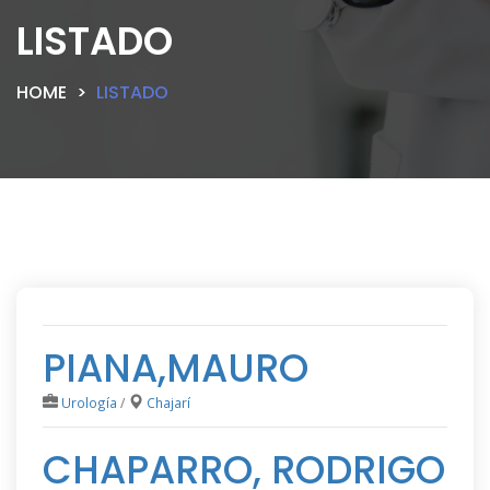
LISTADO
HOME
LISTADO
PIANA,MAURO
Urología
/
Chajarí
CHAPARRO, RODRIGO